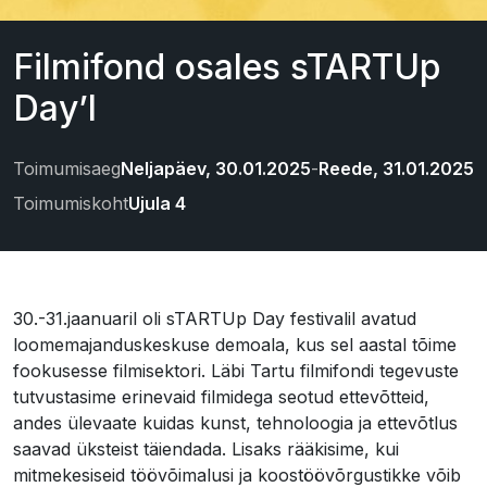
Filmifond osales sTARTUp
Day’l
Toimumisaeg
Neljapäev, 30.01.2025
-
Reede, 31.01.2025
Toimumiskoht
Ujula 4
30.-31.jaanuaril oli sTARTUp Day festivalil avatud
loomemajanduskeskuse demoala, kus sel aastal tõime
fookusesse filmisektori. Läbi Tartu filmifondi tegevuste
tutvustasime erinevaid filmidega seotud ettevõtteid,
andes ülevaate kuidas kunst, tehnoloogia ja ettevõtlus
saavad üksteist täiendada. Lisaks rääkisime, kui
mitmekesiseid töövõimalusi ja koostöövõrgustikke võib