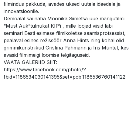
filmindus pakkuda, avades uksed uutele ideedele ja
innovatsioonile.
Demoalal sai näha Moonika Siimetsa uue mängufilmi
“Must Auk”tulnukat KIP’i , mille loojad viisid läbi
seminari Eesti esimese filmikoletise saamisprotsessist,
pealaval esines režissöör Anna Hints ning kohal olid
grimmikunstnikud Gristina Pahmann ja Iris Müntel, kes
avasid filmimeigi loomise telgitaguseid.
VAATA GALERIID SIIT:
https://www.facebook.com/photo/?
fbid=1186534030141395&set=pcb.1186536760141122