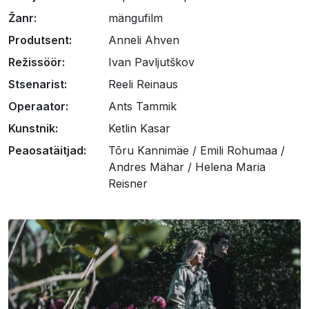
Žanr:
mängufilm
Produtsent:
Anneli Ahven
Režissöör:
Ivan Pavljutškov
Stsenarist:
Reeli Reinaus
Operaator:
Ants Tammik
Kunstnik:
Ketlin Kasar
Peaosatäitjad:
Tõru Kannimäe / Emili Rohumaa /
Andres Mähar / Helena Maria
Reisner