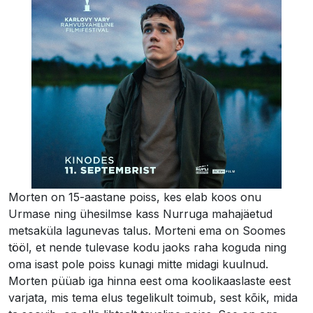
Morten on 15-aastane poiss, kes elab koos onu
Urmase ning ühesilmse kass Nurruga mahajäetud
metsaküla lagunevas talus. Morteni ema on Soomes
tööl, et nende tulevase kodu jaoks raha koguda ning
oma isast pole poiss kunagi mitte midagi kuulnud.
Morten püüab iga hinna eest oma koolikaaslaste eest
varjata, mis tema elus tegelikult toimub, sest kõik, mida