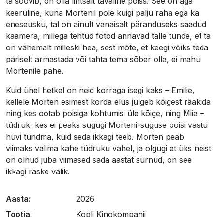
ta soovib, on olla lihtsalt tavaline poiss. See on aga
keeruline, kuna Mortenil pole kuigi palju raha ega ka
eneseusku, tal on ainult vanaisalt päranduseks saadud
kaamera, millega tehtud fotod annavad talle tunde, et ta
on vähemalt milleski hea, sest mõte, et keegi võiks teda
päriselt armastada või tahta tema sõber olla, ei mahu
Mortenile pähe.
Kuid ühel hetkel on neid korraga isegi kaks – Emilie,
kellele Morten esimest korda elus julgeb kõigest rääkida
ning kes ootab poisiga kohtumisi üle kõige, ning Miia –
tüdruk, kes ei peaks sugugi Morteni-suguse poisi vastu
huvi tundma, kuid seda ikkagi teeb. Morten peab
viimaks valima kahe tüdruku vahel, ja olgugi et üks neist
on olnud juba viimased sada aastat surnud, on see
ikkagi raske valik.
Aasta:
2026
Tootja:
Kopli Kinokompanii